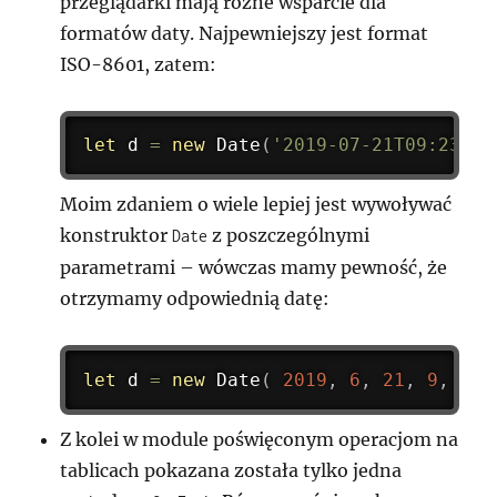
przeglądarki mają różne wsparcie dla
formatów daty. Najpewniejszy jest format
ISO-8601, zatem:
let
 d 
=
new
Date
(
'2019-07-21T09:23:45
Moim zdaniem o wiele lepiej jest wywoływać
konstruktor
z poszczególnymi
Date
parametrami – wówczas mamy pewność, że
otrzymamy odpowiednią datę:
let
 d 
=
new
Date
(
2019
,
6
,
21
,
9
,
23
,
Z kolei w module poświęconym operacjom na
tablicach pokazana została tylko jedna