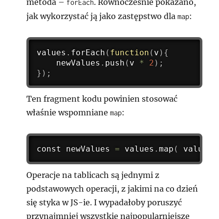
metoda –
. Równocześnie pokazano,
forEach
jak wykorzystać ją jako zastępstwo dla
:
map
values
.
forEach
(
function
(
v
)
{
	newValues
.
push
(
v 
*
2
)
;
}
)
;
Ten fragment kodu powinien stosować
właśnie wspomniane
:
map
const newValues 
=
 values
.
map
(
 value 
=
Operacje na tablicach są jednymi z
podstawowych operacji, z jakimi na co dzień
się styka w JS-ie. I wypadałoby poruszyć
przynajmniej wszystkie najpopularniejsze