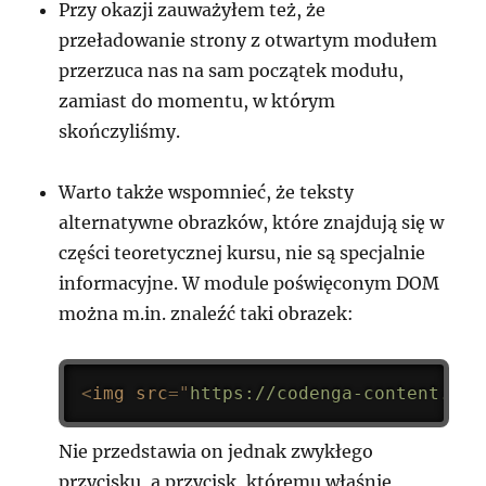
Przy okazji zauważyłem też, że
przeładowanie strony z otwartym modułem
przerzuca nas na sam początek modułu,
zamiast do momentu, w którym
skończyliśmy.
Warto także wspomnieć, że teksty
alternatywne obrazków, które znajdują się w
części teoretycznej kursu, nie są specjalnie
informacyjne. W module poświęconym DOM
można m.in. znaleźć taki obrazek:
<
img
src
=
"
https://codenga-content.s3.
Nie przedstawia on jednak zwykłego
przycisku, a przycisk, któremu właśnie