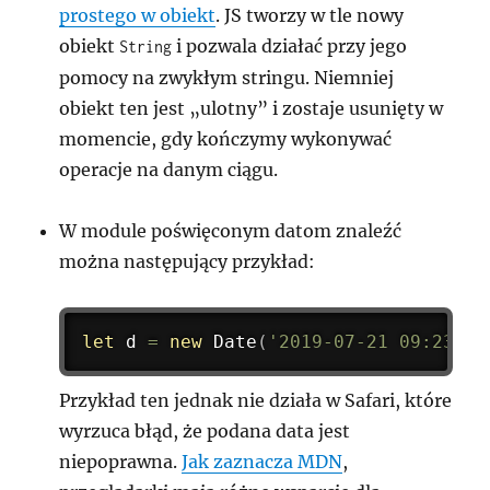
prostego w obiekt
. JS tworzy w tle nowy
obiekt
i pozwala działać przy jego
String
pomocy na zwykłym stringu. Niemniej
obiekt ten jest „ulotny” i zostaje usunięty w
momencie, gdy kończymy wykonywać
operacje na danym ciągu.
W module poświęconym datom znaleźć
można następujący przykład:
let
 d 
=
new
Date
(
'2019-07-21 09:23:45
Przykład ten jednak nie działa w Safari, które
wyrzuca błąd, że podana data jest
niepoprawna.
Jak zaznacza MDN
,