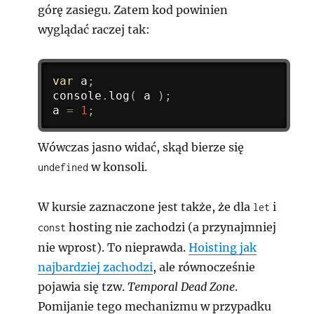
górę zasiegu. Zatem kod powinien
wyglądać raczej tak:
var
 a
;
console
.
log
(
 a 
)
;
a 
=
1
;
Wówczas jasno widać, skąd bierze się
w konsoli.
undefined
W kursie zaznaczone jest także, że dla
i
let
hosting nie zachodzi (a przynajmniej
const
nie wprost). To nieprawda.
Hoisting jak
najbardziej zachodzi
, ale równocześnie
pojawia się tzw.
Temporal Dead Zone
.
Pomijanie tego mechanizmu w przypadku