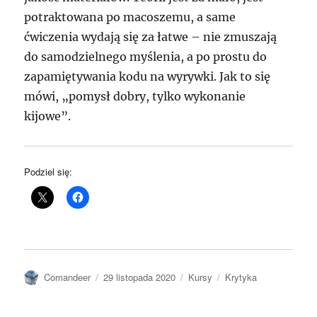
potraktowana po macoszemu, a same
ćwiczenia wydają się za łatwe – nie zmuszają
do samodzielnego myślenia, a po prostu do
zapamiętywania kodu na wyrywki. Jak to się
mówi,
pomysł dobry, tylko wykonanie
kijowe
.
Podziel się:
Autor
Data
Kategorie
Tagi
Comandeer
29 listopada 2020
Kursy
Krytyka
publikacji