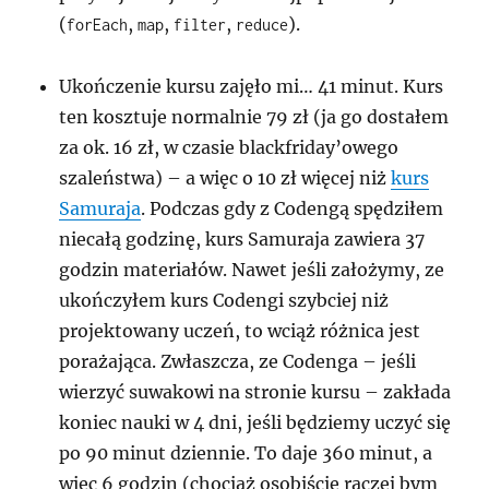
(
,
,
,
).
forEach
map
filter
reduce
Ukończenie kursu zajęło mi… 41 minut. Kurs
ten kosztuje normalnie 79 zł (ja go dostałem
za ok. 16 zł, w czasie blackfriday’owego
szaleństwa) – a więc o 10 zł więcej niż
kurs
Samuraja
. Podczas gdy z Codengą spędziłem
niecałą godzinę, kurs Samuraja zawiera 37
godzin materiałów. Nawet jeśli założymy, ze
ukończyłem kurs Codengi szybciej niż
projektowany uczeń, to wciąż różnica jest
porażająca. Zwłaszcza, ze Codenga – jeśli
wierzyć suwakowi na stronie kursu – zakłada
koniec nauki w 4 dni, jeśli będziemy uczyć się
po 90 minut dziennie. To daje 360 minut, a
więc 6 godzin (chociaż osobiście raczej bym