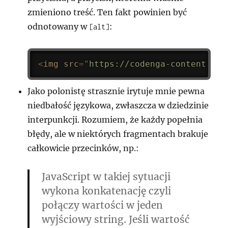
zmieniono treść. Ten fakt powinien być
odnotowany w
:
[alt]
<
img
src
=
"
https://codenga-content.s3.
Jako polonistę strasznie irytuje mnie pewna
niedbałość językowa, zwłaszcza w dziedzinie
interpunkcji. Rozumiem, że każdy popełnia
błędy, ale w niektórych fragmentach brakuje
całkowicie przecinków, np.:
JavaScript w takiej sytuacji
wykona konkatenację czyli
połączy wartości w jeden
wyjściowy string. Jeśli wartość