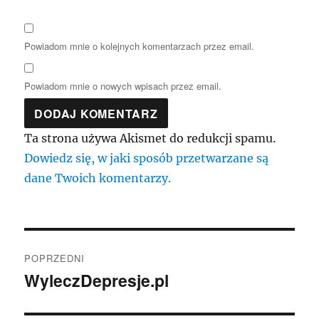
Powiadom mnie o kolejnych komentarzach przez email.
Powiadom mnie o nowych wpisach przez email.
Ta strona używa Akismet do redukcji spamu.
Dowiedz się, w jaki sposób przetwarzane są
dane Twoich komentarzy.
Nawigacja
POPRZEDNI
wpisu
WyleczDepresje.pl
Poprzedni
wpis: