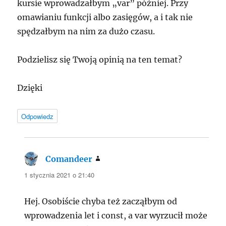
kursie wprowadzałbym „var” później. Przy
omawianiu funkcji albo zasięgów, a i tak nie
spędzałbym na nim za dużo czasu.
Podzielisz się Twoją opinią na ten temat?
Dzięki
Odpowiedz
Comandeer
pisze:
1 stycznia 2021 o 21:40
Hej. Osobiście chyba też zacząłbym od
wprowadzenia let i const, a var wyrzucił może