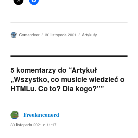
Autor
Data
Kategorie
Comandeer
30 listopada 2021
Artykuły
publikacji
5 komentarzy do “Artykuł
„Wszystko, co musicie wiedzieć o
HTMLu. Co to? Dla kogo?””
Freelancenerd
pisze:
30 listopada 2021 o 11:17