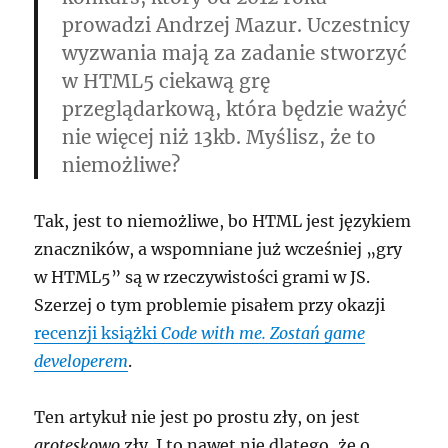
prowadzi Andrzej Mazur. Uczestnicy
wyzwania mają za zadanie stworzyć
w HTML5 ciekawą grę
przeglądarkową, która będzie ważyć
nie więcej niż 13kb. Myślisz, że to
niemożliwe?
Tak, jest to niemożliwe, bo HTML jest językiem
znaczników, a wspomniane już wcześniej
gry
w HTML5
są w rzeczywistości grami w JS.
Szerzej o tym problemie pisałem przy okazji
recenzji książki
Code with me. Zostań game
developerem
.
Ten artykuł nie jest po prostu zły, on jest
groteskowo
zły. I to nawet nie dlatego, że o