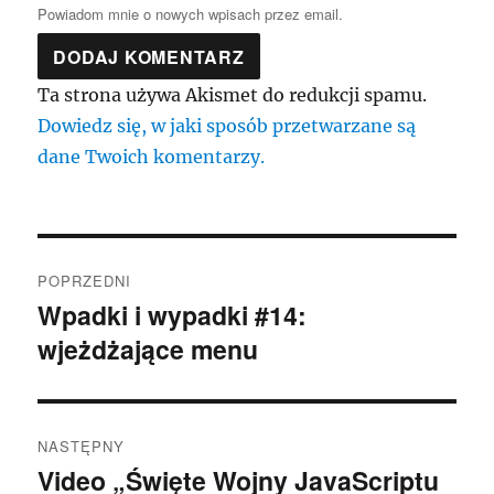
Powiadom mnie o nowych wpisach przez email.
Ta strona używa Akismet do redukcji spamu.
Dowiedz się, w jaki sposób przetwarzane są
dane Twoich komentarzy.
Nawigacja
POPRZEDNI
wpisu
Wpadki i wypadki #14:
Poprzedni
wjeżdżające menu
wpis:
NASTĘPNY
Video „Święte Wojny JavaScriptu
Następny