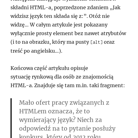
składni HTML-a, poprzedzone zdaniem
Jak
widzisz język ten składa się z:
. Otóż nie
widzę… W całym artykule jest pokazany
wyłącznie prosty element bez nawet atrybutów
(i to na obrazku, który ma pusty
oraz
[alt]
treść po angielsku…).
Końcowa część artykułu opisuje
sytuację rynkową dla osób ze znajomością
HTML-a. Znajduje się tam m.in. taki fragment:
Mało ofert pracy związanych z
HTMLem oznacza, że to
wymierający język? Niech za
odpowiedź na to pytanie posłuży
konkurs, który od 2012 roku