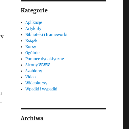
Kategorie
Aplikacje
Artykuły
Biblioteki i frameworki
ły
Książki
Kursy
Ogólnie
Pomoce dydaktyczne
Strony WWW
Szablony
Video
Wideokursy
Wpadki i wypadki
h
.
Archiwa