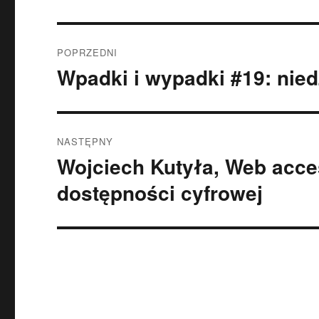
Nawigacja
POPRZEDNI
wpisu
Wpadki i wypadki #19: nied
Poprzedni
wpis:
NASTĘPNY
Wojciech Kutyła, Web acce
Następny
wpis:
dostępności cyfrowej