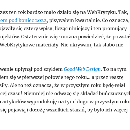
zez ten rok bardzo mało działo się na WebKrytyku. Tak,
łem pod koniec 2022
, pisywałem kwartalnie. Co oznacza,
jawiły się cztery wpisy, licząc niniejszy i ten promujący
rojektów. Ostatecznie więc można powiedzieć, że powsta
WebKrytykowe materiały. Nie ukrywam, tak słabo nie
owanie upłynął pod szyldem
Good Web Design
. To na tym
łem się w pierwszej połowie tego roku… a przez resztę
iły. Ale to też oznacza, że w przyszłym roku
będę miał
cej czasu! Niemniej nie odważę się składać buńczucznyc
 to artykułów wyprodukuję na tym blogu w przyszłym roku
się pojawią i dołożę wszelkich starań, by było ich więcej