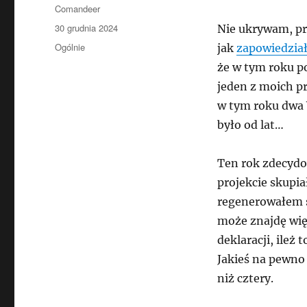
Autor
Comandeer
Data
30 grudnia 2024
Nie ukrywam, pr
publikacji
Kategorie
Ogólnie
jak
zapowiedzia
że w tym roku po
jeden z moich p
w tym roku dwa 
było od lat…
Ten rok zdecyd
projekcie skupia
regenerowałem s
może znajdę wię
deklaracji, ileż
Jakieś na pewno 
niż cztery.