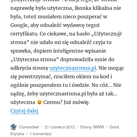
naprawdę była użyteczna, ikonka klikalna nie
była, toteż musiałem nieco poszperać w
Google, aby odnaleźć wydawcę tegoż
certyfikatu. Co ciekawe, na hasło „Użyteczn@
strona” nie udało mi się odnaleźć czyja to
sprawka, dopiero inteligentne wpisanie
„Użyteczna strona” doprowadziła mnie do
odkrycia strony
uzytecznastrona.pl
. Nie mogąc
się powstrzymać, rzuciłem okiem na kod i
ogólnie poszperałem tu i ówdzie. No cóż… Nie
sądzę, żeby uzytecznastrona.pl była aż tak…
użyteczna
Czemu? Już mówię.
„uzytecznastrona.pl”
Czytaj dalej
Autor
Data
Kategorie
Tagi
Comandeer
21 czerwca 2012
Strony WWW
Gniot
,
publikacji
do
Krytyka
1 komentarz