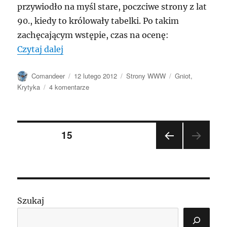
przywiodło na myśl stare, poczciwe strony z lat
90., kiedy to królowały tabelki. Po takim
zachęcającym wstępie, czas na ocenę:
„psz.praca.gov.pl”
Czytaj dalej
Autor
Data
Kategorie
Tagi
Comandeer
12 lutego 2012
Strony WWW
Gniot
,
publikacji
do
Krytyka
4 komentarze
psz.praca.gov.pl
Stronicowanie
STRONA
15
POP
wpisów
RZE
DNIA
STR
ONA
Szukaj