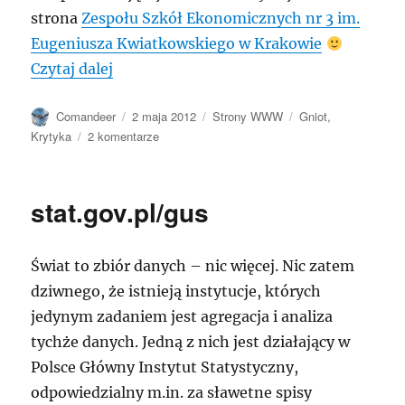
strona
Zespołu Szkół Ekonomicznych nr 3 im.
Eugeniusza Kwiatkowskiego w Krakowie
„zse-3.krakow.pl”
Czytaj dalej
Autor
Data
Kategorie
Tagi
Comandeer
2 maja 2012
Strony WWW
Gniot
,
publikacji
do
Krytyka
2 komentarze
zse-
3.krakow.pl
stat.gov.pl/gus
Świat to zbiór danych – nic więcej. Nic zatem
dziwnego, że istnieją instytucje, których
jedynym zadaniem jest agregacja i analiza
tychże danych. Jedną z nich jest działający w
Polsce Główny Instytut Statystyczny,
odpowiedzialny m.in. za sławetne spisy