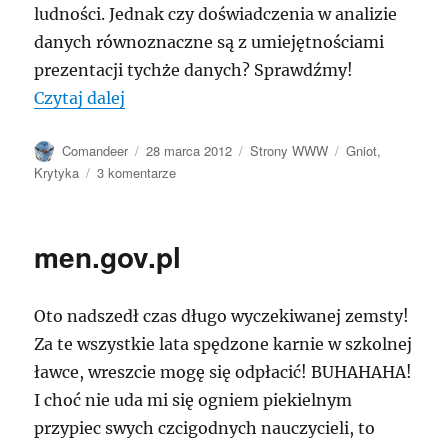
ludności. Jednak czy doświadczenia w analizie
danych równoznaczne są z umiejętnościami
prezentacji tychże danych? Sprawdźmy!
„stat.gov.pl/gus”
Czytaj dalej
Autor
Data
Kategorie
Tagi
Comandeer
28 marca 2012
Strony WWW
Gniot
,
publikacji
do
Krytyka
3 komentarze
stat.gov.pl/gus
men.gov.pl
Oto nadszedł czas długo wyczekiwanej zemsty!
Za te wszystkie lata spędzone karnie w szkolnej
ławce, wreszcie mogę się odpłacić! BUHAHAHA!
I choć nie uda mi się ogniem piekielnym
przypiec swych czcigodnych nauczycieli, to