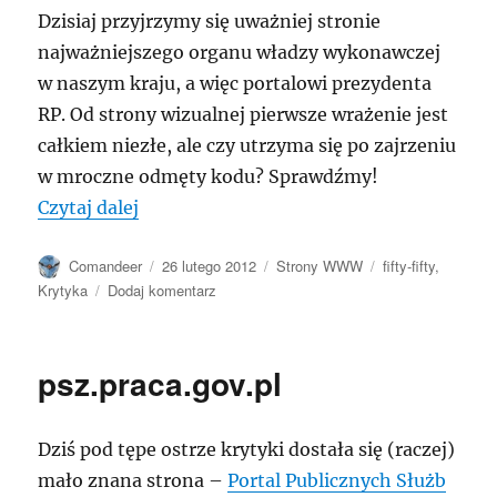
Dzisiaj przyjrzymy się uważniej stronie
najważniejszego organu władzy wykonawczej
w naszym kraju, a więc portalowi prezydenta
RP. Od strony wizualnej pierwsze wrażenie jest
całkiem niezłe, ale czy utrzyma się po zajrzeniu
w mroczne odmęty kodu? Sprawdźmy!
„Prezydent.pl”
Czytaj dalej
Autor
Data
Kategorie
Tagi
Comandeer
26 lutego 2012
Strony WWW
fifty-fifty
,
publikacji
do
Krytyka
Dodaj komentarz
Prezydent.pl
psz.praca.gov.pl
Dziś pod tępe ostrze krytyki dostała się (raczej)
mało znana strona –
Portal Publicznych Służb