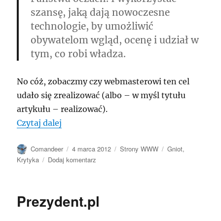
szansę, jaką dają nowoczesne
technologie, by umożliwić
obywatelom wgląd, ocenę i udział w
tym, co robi władza.
No cóż, zobaczmy czy webmasterowi ten cel
udało się zrealizować (albo – w myśl tytułu
artykułu – realizować).
„mac.gov.pl”
Czytaj dalej
Autor
Data
Kategorie
Tagi
Comandeer
4 marca 2012
Strony WWW
Gniot
,
publikacji
do
Krytyka
Dodaj komentarz
mac.gov.pl
Prezydent.pl