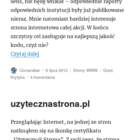
sens, nie będę wnikał – odpowiednie raporty
odpowiednich instytucji były już publikowane
nieraz. Mnie natomiast bardziej interesuje
strona internetowa całej akcji. W końcu
szczytny cel zasługuje na najlepszą jakość
kodu, czyż nie?
„LegalnaKultura.pl”
Czytaj dalej
Autor
Data
Kategorie
Tagi
Comandeer
9 lipca 2012
Strony WWW
Gniot
,
publikacji
do
Krytyka
4 komentarze
LegalnaKultura.pl
uzytecznastrona.pl
Przeglądając Internet, na jednej ze stron
natknąłem się na ikonkę certyfikatu
„Użyteczn@ Strona”. Z racji tego, że strona