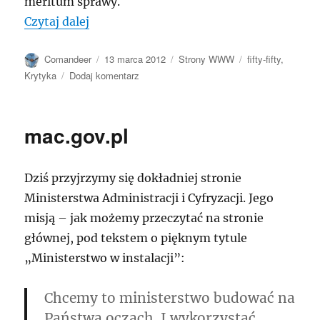
meritum sprawy.
„premier.gov.pl”
Czytaj dalej
Autor
Data
Kategorie
Tagi
Comandeer
13 marca 2012
Strony WWW
fifty-fifty
,
publikacji
do
Krytyka
Dodaj komentarz
premier.gov.pl
mac.gov.pl
Dziś przyjrzymy się dokładniej stronie
Ministerstwa Administracji i Cyfryzacji. Jego
misją – jak możemy przeczytać na stronie
głównej, pod tekstem o pięknym tytule
Ministerstwo w instalacji
:
Chcemy to ministerstwo budować na
Państwa oczach. I wykorzystać