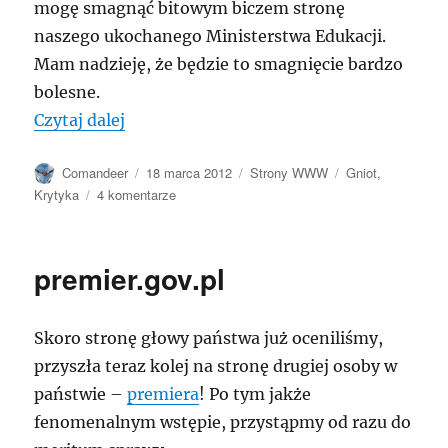
mogę smagnąć bitowym biczem stronę
naszego ukochanego Ministerstwa Edukacji.
Mam nadzieję, że będzie to smagnięcie bardzo
bolesne.
„men.gov.pl”
Czytaj dalej
Autor
Data
Kategorie
Tagi
Comandeer
18 marca 2012
Strony WWW
Gniot
,
publikacji
do
Krytyka
4 komentarze
men.gov.pl
premier.gov.pl
Skoro stronę głowy państwa już oceniliśmy,
przyszła teraz kolej na stronę drugiej osoby w
państwie –
premiera
! Po tym jakże
fenomenalnym wstępie, przystąpmy od razu do