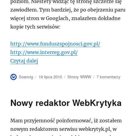
poziom. Niestety widząc tę stronę szczerze się
zawiodłem. Tym bardziej, że po obejrzeniu paru
więcej stron w Googlach, znalazłem dokładne
kopie tych serwisów:
http://www.funduszspojnosci.gov.pl/
http://www.interreg.gov.pl/
„kwalifikowalnosc.gov.pl”
Czytaj dalej
Autor
Data
Kategorie
do
Soanvig
19 lipca 2010
Strony WWW
7 komentarzy
publikacji
kwalifik
Nowy redaktor WebKrytyka
Mam przyjemność poinformować, iż zostałem
nowym redaktorem serwisu webkrytyk.pl, w