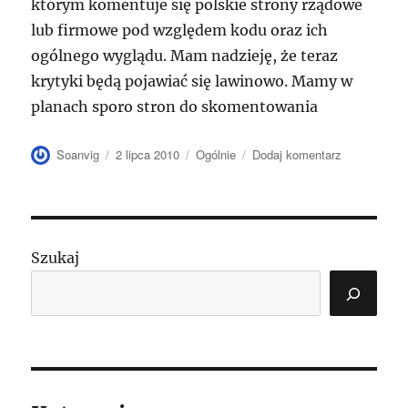
którym komentuje się polskie strony rządowe
lub firmowe pod względem kodu oraz ich
ogólnego wyglądu. Mam nadzieję, że teraz
krytyki będą pojawiać się lawinowo. Mamy w
planach sporo stron do skomentowania
Autor
Data
Kategorie
do
Soanvig
2 lipca 2010
Ogólnie
Dodaj komentarz
publikacji
Nowy
redaktor
WebKrytyka
Szukaj