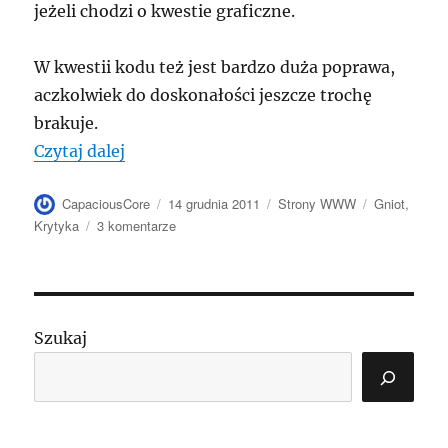
jeżeli chodzi o kwestie graficzne.
W kwestii kodu też jest bardzo duża poprawa,
aczkolwiek do doskonałości jeszcze trochę
brakuje.
„pokrzywdzeni.gov.pl [wersja druga]”
Czytaj dalej
Autor
Data
Kategorie
Tagi
CapaciousCore
14 grudnia 2011
Strony WWW
Gniot
,
publikacji
do
Krytyka
3 komentarze
pokrzywdzeni.gov.pl
[wersja
druga]
Szukaj